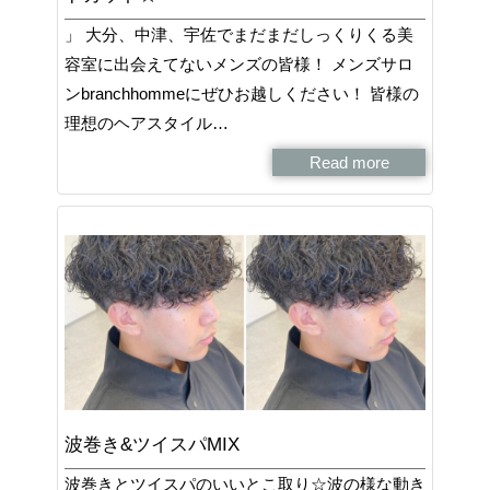
」 大分、中津、宇佐でまだまだしっくりくる美
容室に出会えてないメンズの皆様！ メンズサロ
ンbranchhommeにぜひお越しください！ 皆様の
理想のヘアスタイル…
Read more
波巻き&ツイスパMIX
波巻きとツイスパのいいとこ取り☆波の様な動き