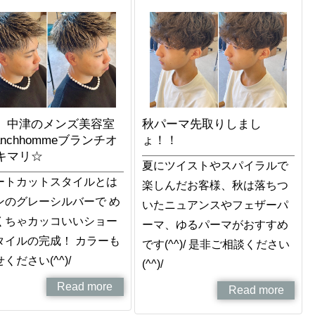
、中津のメンズ美容室
秋パーマ先取りしまし
anchhommeブランチオ
ょ！！
キマリ☆
夏にツイストやスパイラルで
ートカットスタイルとは
楽しんだお客様、秋は落ちつ
ンのグレーシルバーで め
いたニュアンスやフェザーパ
くちゃカッコいいショー
ーマ、ゆるパーマがおすすめ
タイルの完成！ カラーも
です(^^)/ 是非ご相談ください
ください(^^)/
(^^)/
Read more
Read more