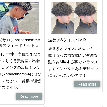
サロンbranchhomme
波巻き&ツイスパMIX
気のフェードカット☆
波巻きとツイスパのいいとこ
大分、中津、宇佐でまだま
取り☆波の様な動きと複雑な
っくりくる美容室に出会
動をみMIXする事で バランス
ないメンズの皆様！ メン
よくインパクトあるデザイン
ンbranchhommeにぜひ
に☆かっこいいです！
しください！ 皆様の理想
Read more
アスタイル…
Read more