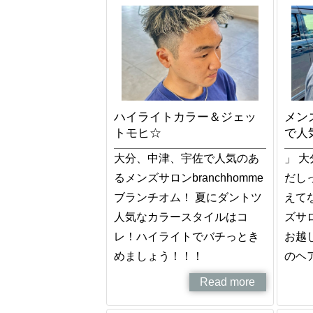
ハイライトカラー＆ジェッ
メンズ
トモヒ☆
で人
大分、中津、宇佐で人気のあ
」 
るメンズサロンbranchhomme
だし
ブランチオム！ 夏にダントツ
えて
人気なカラースタイルはコ
ズサロ
レ！ハイライトでバチっとき
お越
めましょう！！！
のヘ
Read more