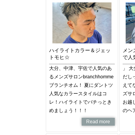
ハイライトカラー＆ジェッ
メンズ
トモヒ☆
で人
大分、中津、宇佐で人気のあ
」 
るメンズサロンbranchhomme
だし
ブランチオム！ 夏にダントツ
えて
人気なカラースタイルはコ
ズサロ
レ！ハイライトでバチっとき
お越
めましょう！！！
のヘ
Read more