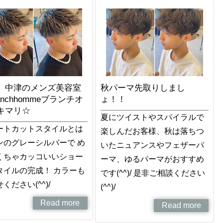
、中津のメンズ美容室
秋パーマ先取りしまし
anchhommeブランチオ
ょ！！
キマリ☆
夏にツイストやスパイラルで
ートカットスタイルとは
楽しんだお客様、秋は落ちつ
ンのグレーシルバーで め
いたニュアンスやフェザーパ
くちゃカッコいいショー
ーマ、ゆるパーマがおすすめ
タイルの完成！ カラーも
です(^^)/ 是非ご相談ください
ください(^^)/
(^^)/
Read more
Read more