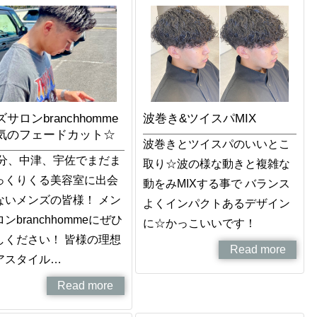
サロンbranchhomme
波巻き&ツイスパMIX
気のフェードカット☆
波巻きとツイスパのいいとこ
大分、中津、宇佐でまだま
取り☆波の様な動きと複雑な
っくりくる美容室に出会
動をみMIXする事で バランス
ないメンズの皆様！ メン
よくインパクトあるデザイン
ンbranchhommeにぜひ
に☆かっこいいです！
しください！ 皆様の理想
Read more
アスタイル…
Read more