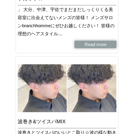
」 大分、中津、宇佐でまだまだしっくりくる美
容室に出会えてないメンズの皆様！ メンズサロ
ンbranchhommeにぜひお越しください！ 皆様の
理想のヘアスタイル…
Read more
波巻き&ツイスパMIX
波巻きとツイスパのいいとこ取り☆波の様な動き