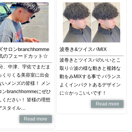
サロンbranchhomme
波巻き&ツイスパMIX
気のフェードカット☆
波巻きとツイスパのいいとこ
大分、中津、宇佐でまだま
取り☆波の様な動きと複雑な
っくりくる美容室に出会
動をみMIXする事で バランス
ないメンズの皆様！ メン
よくインパクトあるデザイン
ンbranchhommeにぜひ
に☆かっこいいです！
しください！ 皆様の理想
Read more
アスタイル…
Read more