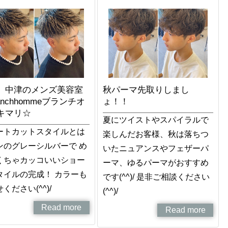
、中津のメンズ美容室
秋パーマ先取りしまし
anchhommeブランチオ
ょ！！
キマリ☆
夏にツイストやスパイラルで
ートカットスタイルとは
楽しんだお客様、秋は落ちつ
ンのグレーシルバーで め
いたニュアンスやフェザーパ
くちゃカッコいいショー
ーマ、ゆるパーマがおすすめ
タイルの完成！ カラーも
です(^^)/ 是非ご相談ください
ください(^^)/
(^^)/
Read more
Read more