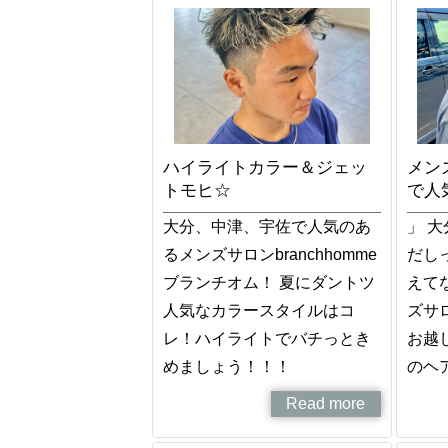
ハイライトカラー＆ジェッ
メンズ
トモヒ☆
で人
大分、中津、宇佐で人気のあ
」 
るメンズサロンbranchhomme
だし
ブランチオム！ 夏にダントツ
えて
人気なカラースタイルはコ
ズサロ
レ！ハイライトでバチっとき
お越
めましょう！！！
のヘ
Read more