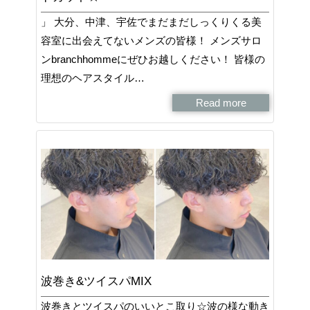
」 大分、中津、宇佐でまだまだしっくりくる美
容室に出会えてないメンズの皆様！ メンズサロ
ンbranchhommeにぜひお越しください！ 皆様の
理想のヘアスタイル…
Read more
波巻き&ツイスパMIX
波巻きとツイスパのいいとこ取り☆波の様な動き